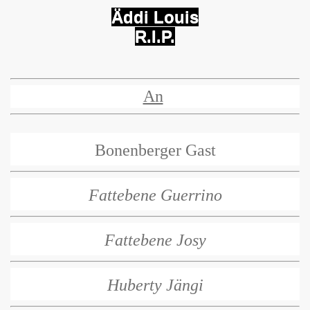
Äddi Louis
R.I.P.
An
Bonenberger Gast
Fattebene Guerrino
F
attebene Josy
Huberty Jängi