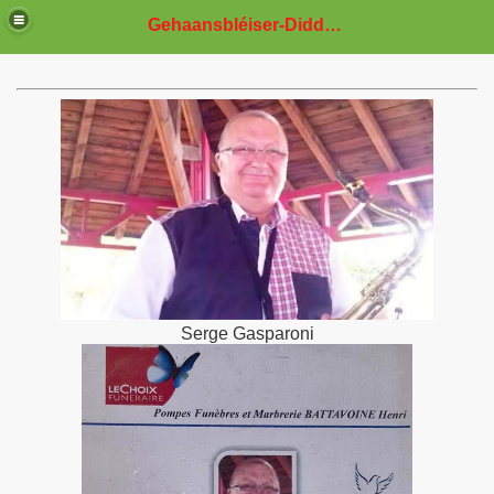
Gehaansbléiser-Diddeleng
CONCERT
le
Kirmes
eleng
Serge Gasparoni