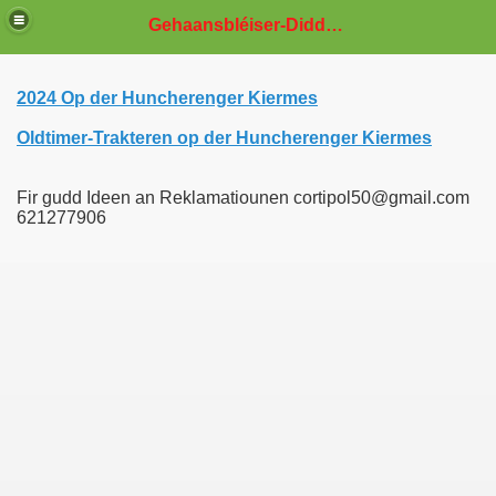
Gehaansbléiser-Diddeleng
2024 Op der Huncherenger Kiermes
Oldtimer-Trakteren op der Huncherenger Kiermes
Fir gudd Ideen an Reklamatiounen cortipol50@gmail.com
621277906
te