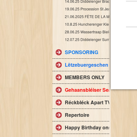
14.06.25 Diddelenger Braderie
19.06.25 Procession St Jean Butschebuerg
21.06.2025 FÊTE DE LA MUSIQUE
10.8.25 Huncherenger Kiermes
28.06.25 Wassertraap Bielesen Seite
12.07.25 Diddelenger Summer- Braderie
SPONSORING
Lëtzebuergeschen Harmonien 
MEMBERS ONLY
Gehaansbléiser Search Engine
Réckbléck Apart TV
Repertoire
Happy Birthday onsem Marie-P