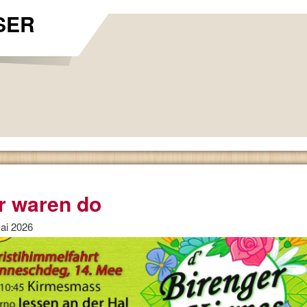
SER
r waren do
ai 2026