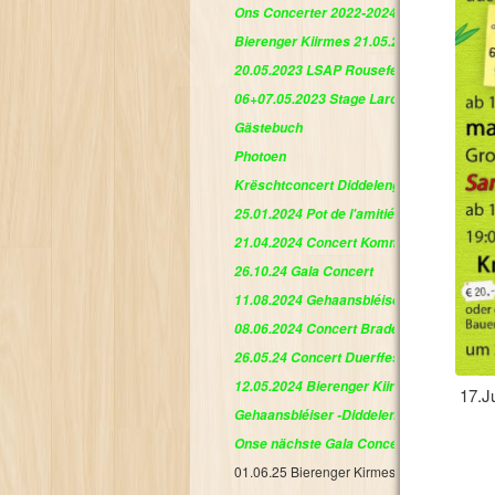
Ons Concerter 2022-2024
Bierenger Kiirmes 21.05.2023
20.05.2023 LSAP Rousefest
06+07.05.2023 Stage Laroschette
Gästebuch
Photoen
Krëschtconcert Diddeleng
25.01.2024 Pot de l'amitié
21.04.2024 Concert Kommioun Diddeleng
26.10.24 Gala Concert
11.08.2024 Gehaansbléiser op der Hunc
08.06.2024 Concert Braderie journée fam
26.05.24 Concert Duerffest zu Schuller
12.05.2024 Bierenger Kiirmes Diddeleng
17.J
Gehaansbléiser -Diddeleng
Onse nächste Gala Concert 2025
01.06.25 Bierenger Kirmes