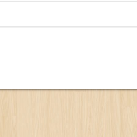
a Fanfaren
aule