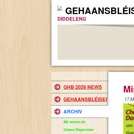
GEHAANSBLÉI
DIDDELENG
Mi
GHB 2026 NEWS
GEHAANSBLÉISER
17.M
ARCHIV
Mir waren do
Onsen Repertoire