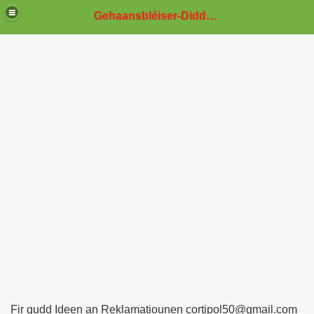
Gehaansbléiser-Diddeleng
te
Fir gudd Ideen an Reklamatiounen cortipol50@gmail.com